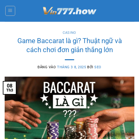
Bỏ
qua
nội
dung
CASINO
Game Baccarat là gì? Thuật ngữ và
cách chơi đơn giản thắng lớn
ĐĂNG VÀO
THÁNG 3 8, 2025
BỞI
SEO
08
Th3