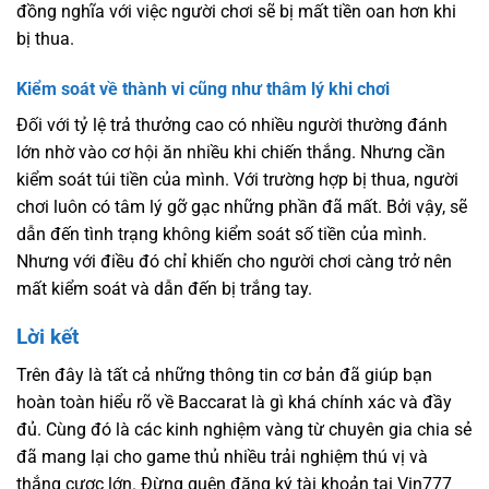
đồng nghĩa với việc người chơi sẽ bị mất tiền oan hơn khi
bị thua.
Kiểm soát về thành vi cũng như thâm lý khi chơi
Đối với tỷ lệ trả thưởng cao có nhiều người thường đánh
lớn nhờ vào cơ hội ăn nhiều khi chiến thắng. Nhưng cần
kiểm soát túi tiền của mình. Với trường hợp bị thua, người
chơi luôn có tâm lý gỡ gạc những phần đã mất. Bởi vậy, sẽ
dẫn đến tình trạng không kiểm soát số tiền của mình.
Nhưng với điều đó chỉ khiến cho người chơi càng trở nên
mất kiểm soát và dẫn đến bị trắng tay.
Lời kết
Trên đây là tất cả những thông tin cơ bản đã giúp bạn
hoàn toàn hiểu rõ về Baccarat là gì khá chính xác và đầy
đủ. Cùng đó là các kinh nghiệm vàng từ chuyên gia chia sẻ
đã mang lại cho game thủ nhiều trải nghiệm thú vị và
thắng cược lớn. Đừng quên đăng ký tài khoản tại Vin777