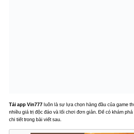
Tải app Vin777
luôn là sự lựa chọn hàng đầu của game thủ
nhiều giá trị độc đáo và lối chơi đơn giản. Để có khám phá 
chi tiết trong bài viết sau.