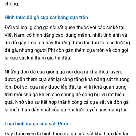
chóng.
Hình thức đá gà cựa sắt bằng cựa tròn
Đối với loại giống gà nòi rất quen thuộc với các sư kê tại
Việt Nam, có hình dáng cao, dũng mãnh, nhất tinh anh và
da đỏ gay. Loại gà này thường được thi đấu tại các trường
đá gà, nhưng người Phi còn gắn thêm cựa tròn và còn gọi
là cựa sắt khi tham gia thi đấu.
Những đòn đá của giống gà nòi đưa ra khá điêu luyện,
được gắn thêm cựa sắt lại càng tăng khả năng sát thương
lớn. Đối với cựa này được lắp đặt tại vị trí khá quan trọng
trên mỗi chú gà khiến cho chúng dễ dàng bị liệu rất hiệu
quả. Nhờ vào sự kết hợp thành công cả cựa sắt và đòn gà
là điểm hấp dẫn nhất của gà Phi trực tuyến này mang lại.
Loại hình đá gà cựa sắt Peru
Đây được xem là hình thức đá gà cựa sắt khá hấp dẫn tại