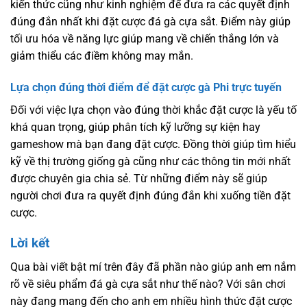
kiến thức cũng như kinh nghiệm để đưa ra các quyết định
đúng đắn nhất khi đặt cược đá gà cựa sắt. Điểm này giúp
tối ưu hóa về năng lực giúp mang về chiến thắng lớn và
giảm thiểu các điềm không may mắn.
Lựa chọn đúng thời điểm để đặt cược gà Phi trực tuyến
Đối với việc lựa chọn vào đúng thời khắc đặt cược là yếu tố
khá quan trọng, giúp phân tích kỹ lưỡng sự kiện hay
gameshow mà bạn đang đặt cược. Đồng thời giúp tìm hiểu
kỹ về thị trường giống gà cũng như các thông tin mới nhất
được chuyên gia chia sẻ. Từ những điểm này sẽ giúp
người chơi đưa ra quyết định đúng đắn khi xuống tiền đặt
cược.
Lời kết
Qua bài viết bật mí trên đây đã phần nào giúp anh em nắm
rõ về siêu phẩm đá gà cựa sắt như thế nào? Với sân chơi
này đang mang đến cho anh em nhiều hình thức đặt cược