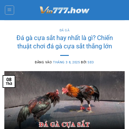
Bỏ
qua
nội
dung
ĐÁ GÀ
Đá gà cựa sắt hay nhất là gì? Chiến
thuật chơi đá gà cựa sắt thắng lớn
ĐĂNG VÀO
THÁNG 3 8, 2025
BỞI
SEO
08
Th3