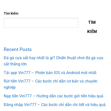
Tìm kiếm
TÌM
KIẾM
Recent Posts
Đá gà cựa sắt hay nhất là gì? Chiến thuật chơi đá gà cựa
sắt thắng lớn
Tải app Vin777 – Phiên bản IOS và Android mới nhất
Rút tiền Vin777 – Các bước chỉ dẫn cơ bản và chuyên
nghiệp
Nạp tiền Vin777 – Hướng dẫn các bước gửi tiền hiệu quả
Đăng nhập Vin777 – Các bước chỉ dẫn chi tiết và hiệu quả