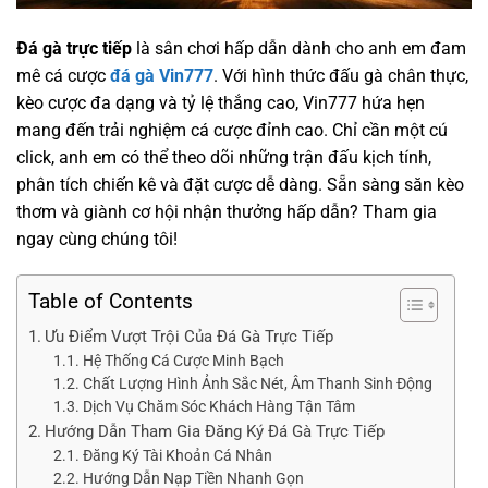
Đá gà trực tiếp
là sân chơi hấp dẫn dành cho anh em đam
mê cá cược
đá gà Vin777
. Với hình thức đấu gà chân thực,
kèo cược đa dạng và tỷ lệ thắng cao, Vin777 hứa hẹn
mang đến trải nghiệm cá cược đỉnh cao. Chỉ cần một cú
click, anh em có thể theo dõi những trận đấu kịch tính,
phân tích chiến kê và đặt cược dễ dàng. Sẵn sàng săn kèo
thơm và giành cơ hội nhận thưởng hấp dẫn? Tham gia
ngay cùng chúng tôi!
Table of Contents
Ưu Điểm Vượt Trội Của Đá Gà Trực Tiếp
Hệ Thống Cá Cược Minh Bạch
Chất Lượng Hình Ảnh Sắc Nét, Âm Thanh Sinh Động
Dịch Vụ Chăm Sóc Khách Hàng Tận Tâm
Hướng Dẫn Tham Gia Đăng Ký Đá Gà Trực Tiếp
Đăng Ký Tài Khoản Cá Nhân
Hướng Dẫn Nạp Tiền Nhanh Gọn