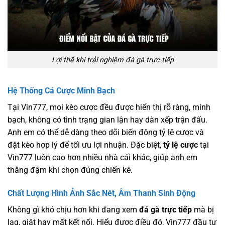
Lợi thế khi trải nghiệm đá gà trực tiếp
Hệ Thống Cá Cược Minh Bạch
Tại Vin777, mọi kèo cược đều được hiển thị rõ ràng, minh
bạch, không có tình trạng gian lận hay dàn xếp trận đấu.
Anh em có thể dễ dàng theo dõi biến động tỷ lệ cược và
đặt kèo hợp lý để tối ưu lợi nhuận. Đặc biệt,
tỷ lệ cược
tại
Vin777 luôn cao hơn nhiều nhà cái khác, giúp anh em
thắng đậm khi chọn đúng chiến kê.
Chất Lượng Hình Ảnh Sắc Nét, Âm Thanh Sinh Động
Không gì khó chịu hơn khi đang xem
đá gà trực tiếp
mà bị
lag, giật hay mất kết nối. Hiểu được điều đó, Vin777 đầu tư