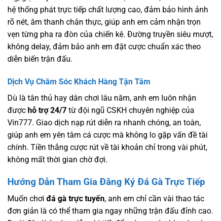
hệ thống phát trực tiếp chất lượng cao, đảm bảo hình ảnh
rõ nét, âm thanh chân thực, giúp anh em cảm nhận trọn
vẹn từng pha ra đòn của chiến kê. Đường truyền siêu mượt,
không delay, đảm bảo anh em đặt cược chuẩn xác theo
diễn biến trận đấu.
Dịch Vụ Chăm Sóc Khách Hàng Tận Tâm
Dù là tân thủ hay dân chơi lâu năm, anh em luôn nhận
được
hỗ trợ 24/7
từ đội ngũ CSKH chuyên nghiệp của
Vin777. Giao dịch nạp rút diễn ra nhanh chóng, an toàn,
giúp anh em yên tâm cá cược mà không lo gặp vấn đề tài
chính. Tiền thắng cược rút về tài khoản chỉ trong vài phút,
không mất thời gian chờ đợi.
Hướng Dẫn Tham Gia Đăng Ký Đá Gà Trực Tiếp
Muốn chơi
đá gà trực tuyến
, anh em chỉ cần vài thao tác
đơn giản là có thể tham gia ngay những trận đấu đỉnh cao.