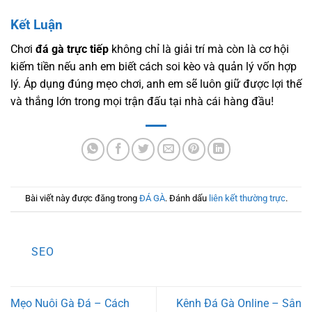
Kết Luận
Chơi
đá gà trực tiếp
không chỉ là giải trí mà còn là cơ hội
kiếm tiền nếu anh em biết cách soi kèo và quản lý vốn hợp
lý. Áp dụng đúng mẹo chơi, anh em sẽ luôn giữ được lợi thế
và thắng lớn trong mọi trận đấu tại nhà cái hàng đầu!
Bài viết này được đăng trong
ĐÁ GÀ
. Đánh dấu
liên kết thường trực
.
SEO
Mẹo Nuôi Gà Đá – Cách
Kênh Đá Gà Online – Sân