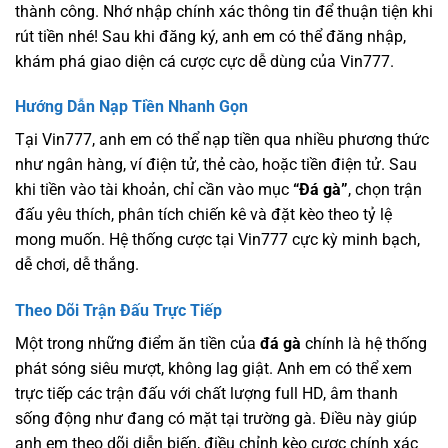
thành công. Nhớ nhập chính xác thông tin để thuận tiện khi
rút tiền nhé! Sau khi đăng ký, anh em có thể đăng nhập,
khám phá giao diện cá cược cực dễ dùng của Vin777.
Hướng Dẫn Nạp Tiền Nhanh Gọn
Tại Vin777, anh em có thể nạp tiền qua nhiều phương thức
như ngân hàng, ví điện tử, thẻ cào, hoặc tiền điện tử. Sau
khi tiền vào tài khoản, chỉ cần vào mục
“Đá gà”
, chọn trận
đấu yêu thích, phân tích chiến kê và đặt kèo theo tỷ lệ
mong muốn. Hệ thống cược tại Vin777 cực kỳ minh bạch,
dễ chơi, dễ thắng.
Theo Dõi Trận Đấu Trực Tiếp
Một trong những điểm ăn tiền của
đá gà
chính là hệ thống
phát sóng siêu mượt, không lag giật. Anh em có thể xem
trực tiếp các trận đấu với chất lượng full HD, âm thanh
sống động như đang có mặt tại trường gà. Điều này giúp
anh em theo dõi diễn biến, điều chỉnh kèo cược chính xác